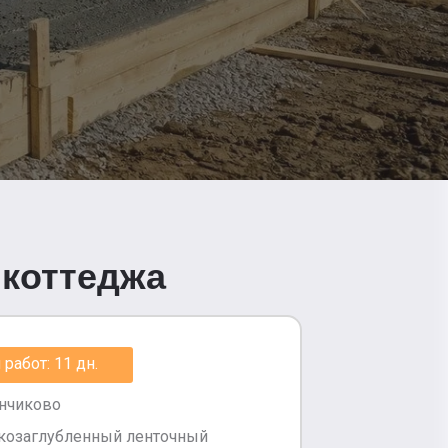
 коттеджа
работ: 11 дн.
анчиково
козаглубленный ленточный