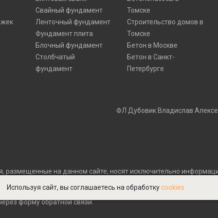
Свайный фундамент
Томске
ожек
Ленточный фундамент
Строительство домов в
Фундамент плита
Томске
Блочный фундамент
Бетон в Москве
Столбчатый
Бетон в Санкт-
фундамент
Петербурге
ФЛ Дубовик Владислав Алексее
я, размещенные на данном сайте, носят исключительно информаци
жданского кодекса Российской Федерации. Договор может быть со
Используя сайт, вы соглашаетесь на обработку
cookies
 письменном виде. Для получения точной информации о стоимости
ерез форму обратной связи.