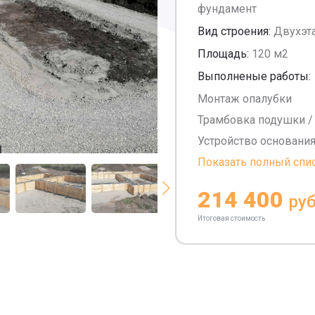
фундамент
Вид строения:
Двухэт
Площадь:
120 м2
Выполненые работы:
Монтаж опалубки
Трамбовка подушки /
Устройство основани
Показать полный спи
214 400
руб
Итоговая стоимость