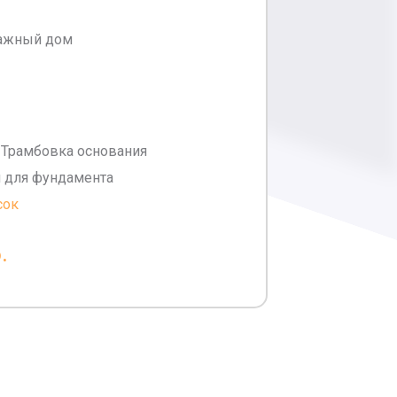
ажный дом
 Трамбовка основания
я для фундамента
сок
.