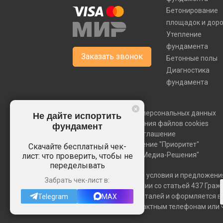
Бетонирование
площадок и дор
Утепление
фундамента
Заказать звонок
Бетонные полы
Диагностика
фундамента
×
Политика обработки персональных данных
Не дайте испортить
Политика использования файлов cookies
фундамент
Пользовательское соглашение
Создание и продвижение "Приоритет"
Скачайте бесплатный чек-
Управление сайтом "Медиа-Решения"
лист: что проверить, чтобы не
переделывать
Все материалы, цены, условия и предложени
Забрать чек-лист в:
офертой в соответствии со статьей 437 Гра
согласования всех деталей и оформляется в
Telegram
MAX
менеджерам по контактным телефонам или ч