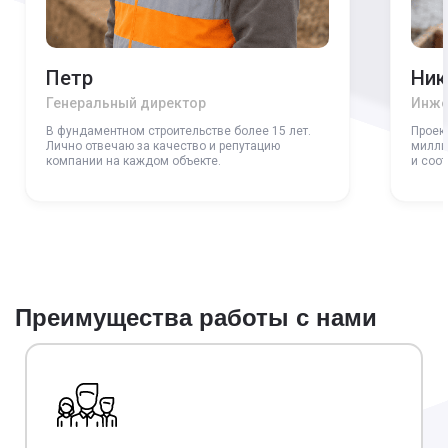
Петр
Ник
Генеральный директор
Инже
В фундаментном строительстве более 15 лет.
Проек
Лично отвечаю за качество и репутацию
милли
компании на каждом объекте.
и соо
Преимущества работы с нами