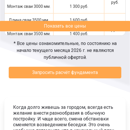
руб.
Монтаж сваи 3000 мм.
1 300 руб.
Длина сваи 3500 мм.
1 600 руб.
3 000
Показать все цены
руб.
Монтаж сваи 3500 мм.
1 400 руб.
* Все цены ознакомительные, по состоянию на
Длина сваи 4000 мм.
1 800 руб.
начало текущего месяца 2026 г. не являются
3 300
публичной офертой.
руб.
Монтаж сваи 4000 мм.
1 500 руб.
Запросить расчёт фундамента
Длина сваи 4500 мм.
1 900 руб.
3 500
руб.
Монтаж сваи 4500 мм.
1 600 руб.
Длина сваи 5000 мм.
2 100 руб.
3 800
Когда долго живешь за городом, всегда есть
руб.
желание внести разнообразия в обычную
Монтаж сваи 5000 мм.
1 700 руб.
постройку. И чаще всего, смена обстановки
сменяется возведением беседки. Это очень
Длина сваи 5500 мм.
2 300 руб.