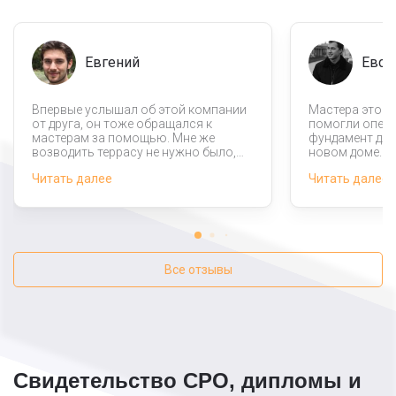
Евгений
Евсе
Впервые услышал об этой компании
Мастера этой 
от друга, он тоже обращался к
помогли опер
мастерам за помощью. Мне же
фундамент для
возводить террасу не нужно было,
новом доме. П
это я хотел сделать сам, но вот
будет намного
Читать далее
Читать далее
уложить фундамент надо было
справились с
быстро, а у меня такой возможности
внимание хоте
не было. Мастера этой организации
менеджерам фи
выручили, помогли ускорить
ответили на в
строительство.
вопросы. Воз
обратимся сно
Все отзывы
Свидетельство СРО, дипломы и