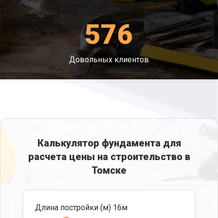
достигнуть равномерного распределения веса
по площади, где возводилась ограда и уйти от
576
проседания.
Размывание - поддерживает грунт от
случаев вымывания.
Довольных клиентов
Затопления – не дает воде затекать под
каркас и допустить недочетов.
Калькулятор фундамента для
расчета цены на строительство в
Томске
Длина постройки (м)
16
м