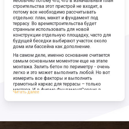
необычно потому что, что в изначальный план
4 100
строительства этот пристрой не входит, а
руб.
потому все необходимо рассчитывать
Монтаж сваи 5500 мм.
1 800 руб.
отдельно: план, макет и фундамент под
террасу. Во времястроительства будет
Длина сваи 6000 мм.
2 400 руб.
странным использовать для новой
4 300
конструкции отдельную площадку, часто для
руб.
Монтаж сваи 6000 мм.
1 900 руб.
будущей беседки выбирают участок около
дома или бассейна как дополнение.
На самом деле, именно основание считается
самым основными моментом еще на этапе
монтажа. Залить бетон по периметру - очень
легко и это может выполнить любой. Но вот
измерить все факторы и выполнить
грамотный каркас для террасы – только
мастера. И в фирме ФундаментСервис в
Читать далее
городе в Томске они есть!
Перед началом работ наши специалисты
сопоставляют все нужные детали, которые в
совокупности дают грамотную постройку. К
этим важным элементам относят: