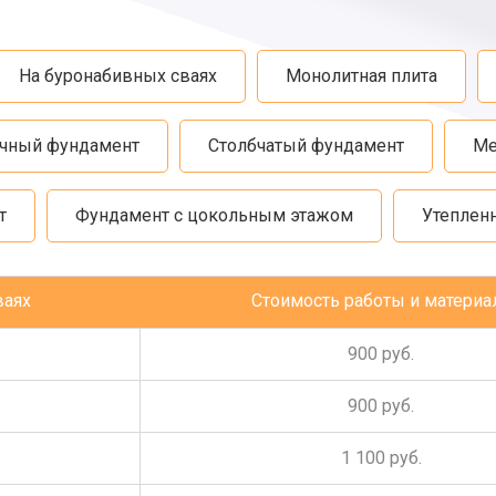
На буронабивных сваях
Монолитная плита
чный фундамент
Столбчатый фундамент
Ме
т
Фундамент с цокольным этажом
Утеплен
ваях
Стоимость работы и материа
900 руб.
900 руб.
1 100 руб.